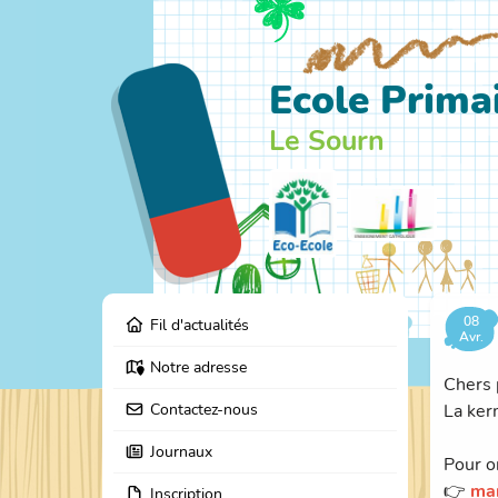
Ecole Primai
Le Sourn
08
Fil d'actualités
Avr.
Notre adresse
Chers 
Contactez-nous
La ker
Journaux
Pour o
👉
mar
Inscription