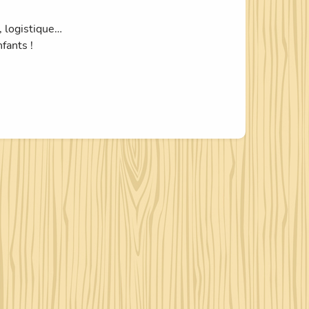
, logistique…
fants !